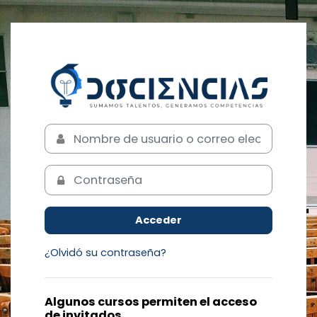
Salta al contenido principal
Entrar a DσciΣ
Nombre de usuario o correo electrónico
Contraseña
Acceder
¿Olvidó su contraseña?
Algunos cursos permiten el acceso
de invitados